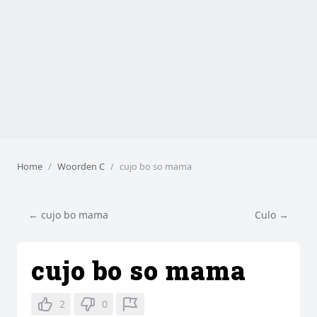
Home
Woorden C
cujo bo so mama
← cujo bo mama
Culo →
cujo bo so mama
2
0