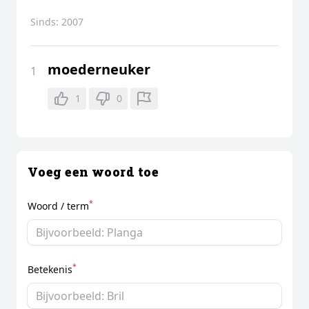
Sinds:
2007
moederneuker
1
1
0
Voeg een woord toe
*
Woord / term
*
Betekenis