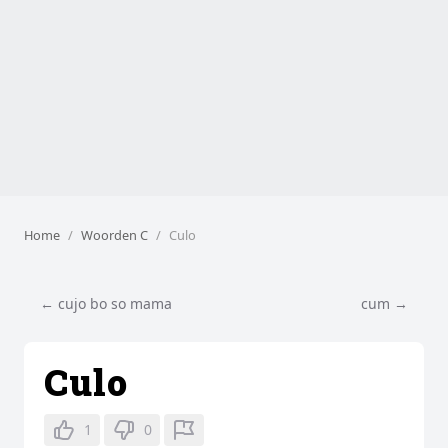
Home
Woorden C
Culo
← cujo bo so mama
cum →
Culo
1
0