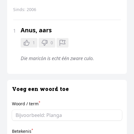
Sinds:
2006
Anus, aars
1
1
0
Die maricón is echt één zware culo.
Voeg een woord toe
*
Woord / term
*
Betekenis