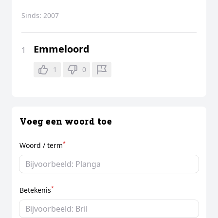
Sinds:
2007
Emmeloord
1
1
0
Voeg een woord toe
*
Woord / term
*
Betekenis