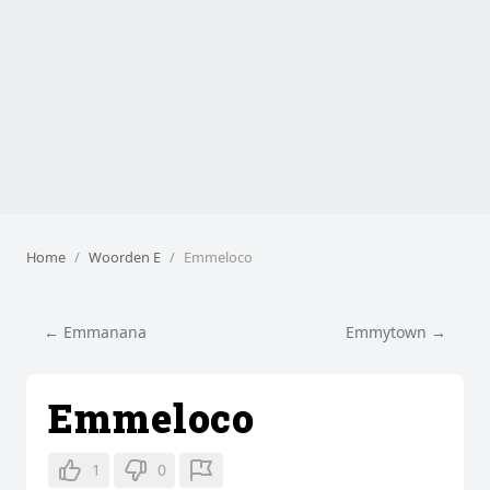
Home
Woorden E
Emmeloco
← Emmanana
Emmytown →
Emmeloco
1
0