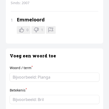
Sinds:
2007
Emmeloord
1
0
1
Voeg een woord toe
*
Woord / term
*
Betekenis