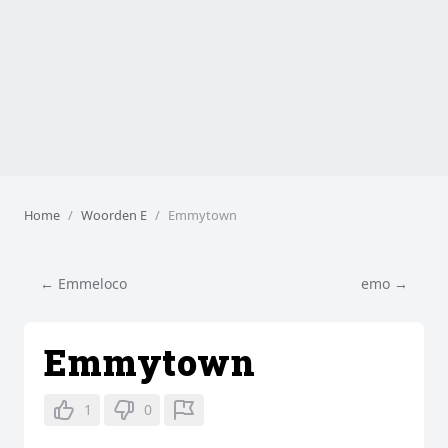
Home
Woorden E
Emmytown
← Emmeloco
emo →
Emmytown
1
0