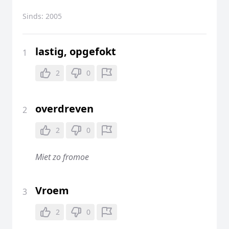
Sinds:
2005
lastig, opgefokt
1
2
0
overdreven
2
2
0
Miet zo fromoe
Vroem
3
2
0