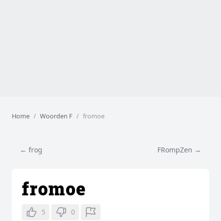
Home
Woorden F
fromoe
← frog
FRompZen →
fromoe
5
0