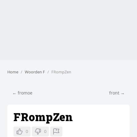
Home
Woorden F
FRompZen
← fromoe
front →
FRompZen
0
0