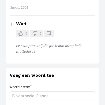
Sinds:
2008
Wiet
1
0
0
ee swa paas mij die jonkelino ikzeg helle
mattedoroe
Voeg een woord toe
*
Woord / term