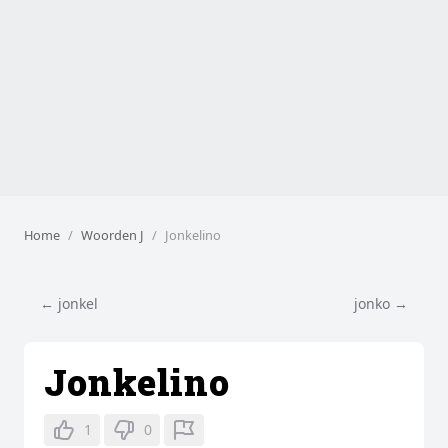
Home
Woorden J
Jonkelino
← jonkel
jonko →
Jonkelino
1
0