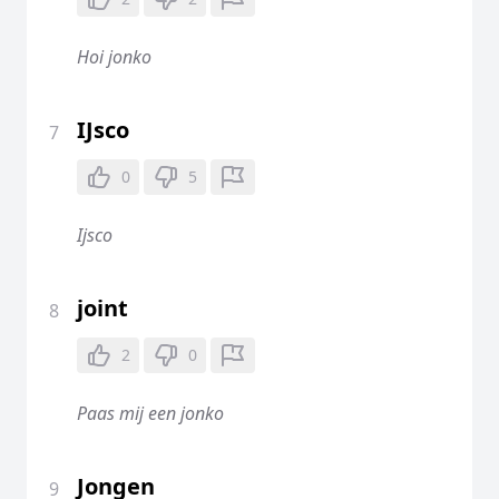
Hoi jonko
IJsco
7
0
5
Ijsco
joint
8
2
0
Paas mij een jonko
Jongen
9