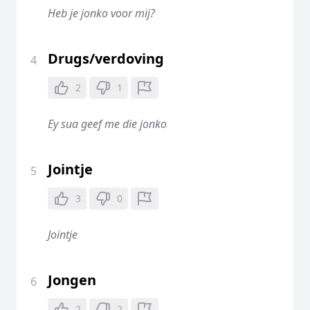
Heb je jonko voor mij?
Drugs/verdoving
4
2
1
Ey sua geef me die jonko
Jointje
5
3
0
Jointje
Jongen
6
2
2