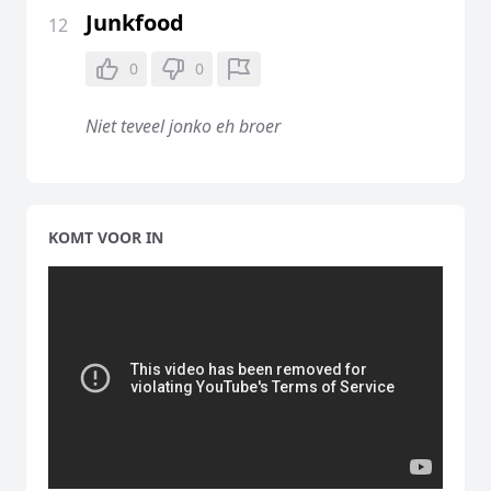
Junkfood
12
0
0
Niet teveel jonko eh broer
KOMT VOOR IN