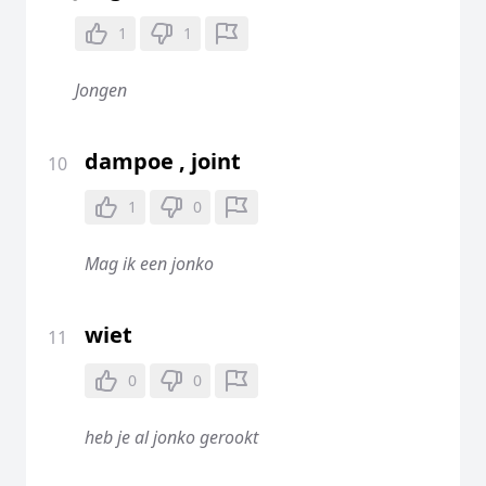
1
1
Jongen
dampoe , joint
10
1
0
Mag ik een jonko
wiet
11
0
0
heb je al jonko gerookt