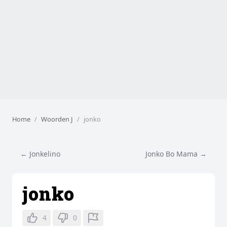
Home
Woorden J
jonko
← Jonkelino
Jonko Bo Mama →
jonko
4
0