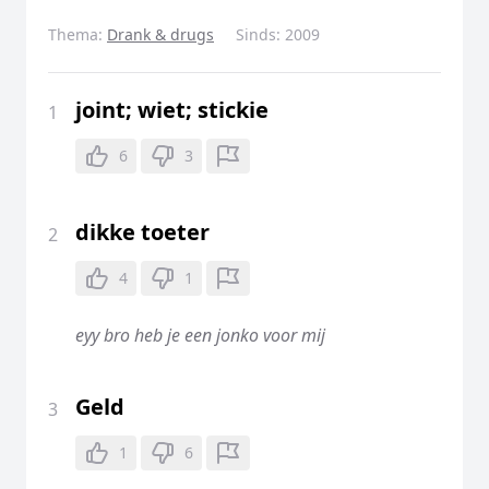
Thema:
Drank & drugs
Sinds:
2009
joint; wiet; stickie
1
6
3
dikke toeter
2
4
1
eyy bro heb je een jonko voor mij
Geld
3
1
6